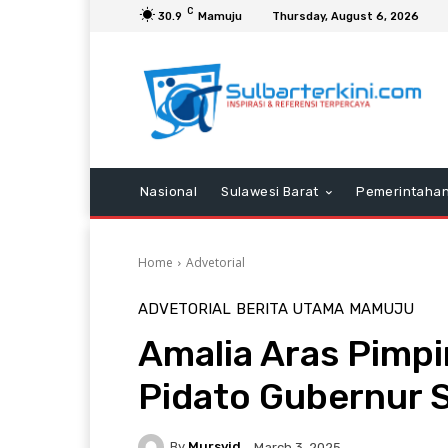
C
30.9
Mamuju
Thursday, August 6, 2026
Nasional
Sulawesi Barat
Pemerintaha
Home
Advetorial
ADVETORIAL
BERITA UTAMA
MAMUJU
Amalia Aras Pimpi
Pidato Gubernur S
By
Mursyid
March 3, 2025