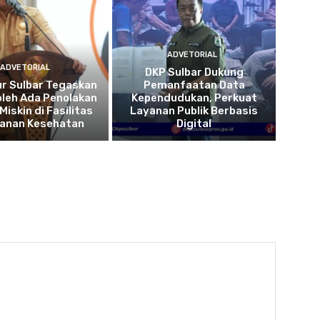
ADVETORIAL
ADVETORIAL
DKP Sulbar Dukung
r Sulbar Tegaskan
Pemanfaatan Data
oleh Ada Penolakan
Kependudukan, Perkuat
Miskin di Fasilitas
Layanan Publik Berbasis
yanan Kesehatan
Digital