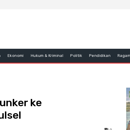
n
Ekonomi
Hukum & Kriminal
Politik
Pendidikan
Raga
Kunker ke
ulsel
0