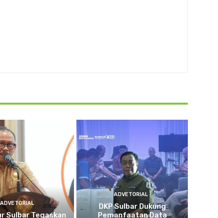
ADVETORIAL
ADVETORIAL
DKP Sulbar Dukung
r Sulbar Tegaskan
Pemanfaatan Data