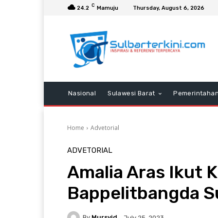
C
24.2
Mamuju
Thursday, August 6, 2026
Nasional
Sulawesi Barat
Pemerintaha
Home
Advetorial
ADVETORIAL
Amalia Aras Ikut 
Bappelitbangda S
By
Mursyid
July 25, 2023