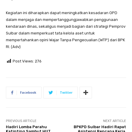
Kegiatan ini diharapkan dapat meningkatkan kesadaran OPD
dalam menjaga dan mempertanggungjawabkan penggunaan
kendaraan dinas, sekaligus menjadi bagian dari strategi Pemprov
Sulbar dalam memperkuat tata kelola aset untuk
mempertahankan opini Wajar Tanpa Pengecualian (WTP) dari BPK
RI. (Adv)
Post Views:
276
Facebook
Twitter
PREVIOUS ARTICLE
NEXT ARTICLE
Hadiri Lomba Perahu
BPKPD Sulbar Hadiri Rapat
Katinting Sambut HUT
Asistensi Rencana Kerja,