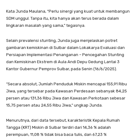
Kata Junda Maulana, “Perlu sinergi yang kuat untuk membangun
SDM unggul. Tanpa itu, kita hanya akan terus berada dalam
lingkaran masalah yang sama,” tegasnya.
Selain prevalensi stunting, Junda juga menjelaskan potret
gambaran kemiskinan di Sulbar dalam Lokakarya Evaluasi dan
Persiapan Implementasi Penanganan – Pencegahan Stunting
dan Kemiskinan Ekstrem di Aula Andi Depu Gedung Lantai 3
Kantor Gubernur Pemprov Sulbar, pada Senin (16/6/2025).
“Secara absolut, Jumlah Penduduk Miskin mencapai 155,91 Ribu
Jiwa, yang tersebar pada Kawasan Perdesaan sebanyak 84,25
persen atau 131,36 Ribu Jiwa dan Kawasan Perkotaan sebesar
15,75 persen atau 24,55 Ribu Jiwa,” ungkap Junda.
Menurutnya, dari data tersebut, karakteristik Kepala Rumah
Tangga (KRT) Miskin di Sulbar terdiri dari 14,36 % adalah
perempuan, 11,08 % tidak bisa baca tulis, dan 67,23 %