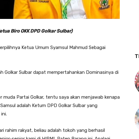
Ketua Biro OKK DPD Golkar Sulbar)
terpilihnya Ketua Umum Syamsul Mahmud Sebagai
T
kah Golkar Sulbar dapat mempertahankan Dominasinya di
der muda Partai Golkar, tentu saya akan menjawab kenapa
Samsul adalah Ketum DPD Golkar Sulbar yang
ini.
ari rahim rakyat, beliau adalah tokoh yang berhasil
nior-senior kami di HIPMI, Paten Barang ini. Apalagi