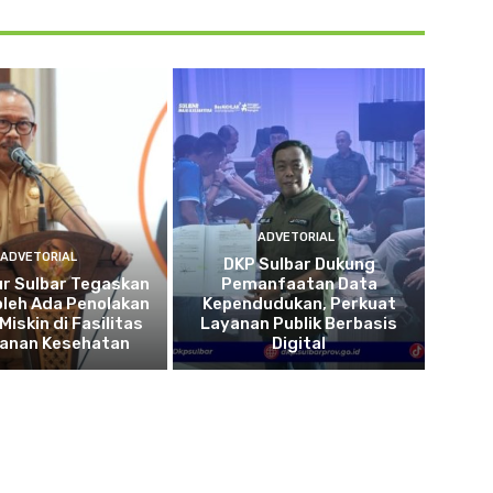
ADVETORIAL
ADVETORIAL
DKP Sulbar Dukung
r Sulbar Tegaskan
Pemanfaatan Data
oleh Ada Penolakan
Kependudukan, Perkuat
Miskin di Fasilitas
Layanan Publik Berbasis
yanan Kesehatan
Digital