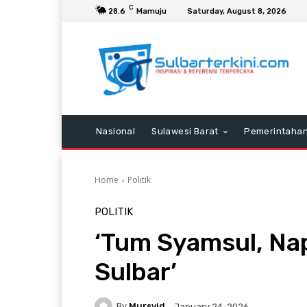
C
28.6
Mamuju
Saturday, August 8, 2026
Nasional
Sulawesi Barat
Pemerintaha
Home
Politik
POLITIK
‘Tum Syamsul, Na
Sulbar’
By
Mursyid
January 24, 2026