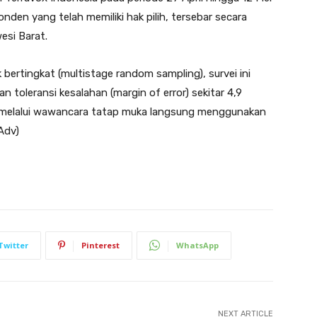
den yang telah memiliki hak pilih, tersebar secara
esi Barat.
ertingkat (multistage random sampling), survei ini
 toleransi kesalahan (margin of error) sekitar 4,9
n melalui wawancara tatap muka langsung menggunakan
(Adv)
Twitter
Pinterest
WhatsApp
NEXT ARTICLE