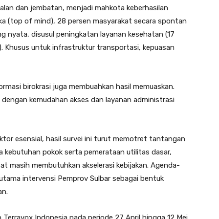
jalan dan jembatan, menjadi mahkota keberhasilan
ka (top of mind), 28 persen masyarakat secara spontan
ng nyata, disusul peningkatan layanan kesehatan (17
 Khusus untuk infrastruktur transportasi, kepuasan
eformasi birokrasi juga membuahkan hasil memuaskan.
 dengan kemudahan akses dan layanan administrasi
ktor esensial, hasil survei ini turut memotret tantangan
ga kebutuhan pokok serta pemerataan utilitas dasar,
rcatat masih membutuhkan akselerasi kebijakan. Agenda-
 utama intervensi Pemprov Sulbar sebagai bentuk
an.
eh Terravox Indonesia pada periode 27 April hingga 12 Mei