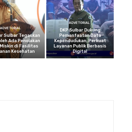
ADVETORIAL
ADVETORIAL
DKP Sulbar Dukung
r Sulbar Tegaskan
Pemanfaatan Data
oleh Ada Penolakan
Kependudukan, Perkuat
Miskin di Fasilitas
Layanan Publik Berbasis
yanan Kesehatan
Digital