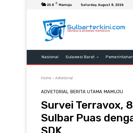
C
25.8
Mamuju
Saturday, August 8, 2026
Nasional
Sulawesi Barat
Pemerintaha
Home
Advetorial
ADVETORIAL
BERITA UTAMA
MAMUJU
Survei Terravox, 
Sulbar Puas deng
SDK