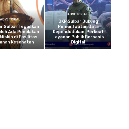
ADVETORIAL
ADVETORIAL
DKP Sulbar Dukung
r Sulbar Tegaskan
Pemanfaatan Data
oleh Ada Penolakan
Kependudukan, Perkuat
Miskin di Fasilitas
Layanan Publik Berbasis
yanan Kesehatan
Digital