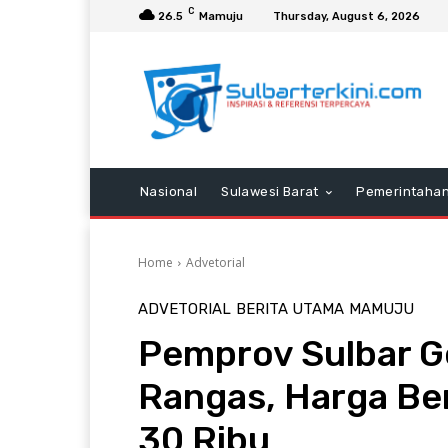
C
26.5
Mamuju
Thursday, August 6, 2026
Nasional
Sulawesi Barat
Pemerintaha
Home
Advetorial
ADVETORIAL
BERITA UTAMA
MAMUJU
Pemprov Sulbar Ge
Rangas, Harga Be
30 Ribu