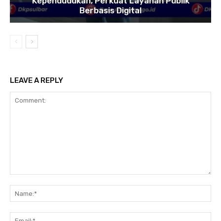
Kependudukan, Perkuat Layanan Publik
Berbasis Digital
LEAVE A REPLY
Comment:
Na
Ema