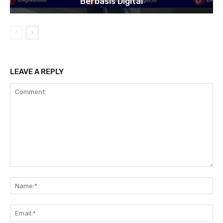
Berbasis Digital
LEAVE A REPLY
Comment:
Na
Ema