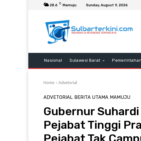
C
28.6
Mamuju
Sunday, August 9, 2026
Nasional
Sulawesi Barat
Pemerintaha
Home
Advetorial
ADVETORIAL
BERITA UTAMA
MAMUJU
Gubernur Suhardi 
Pejabat Tinggi Pra
Pejabat Tak Camp