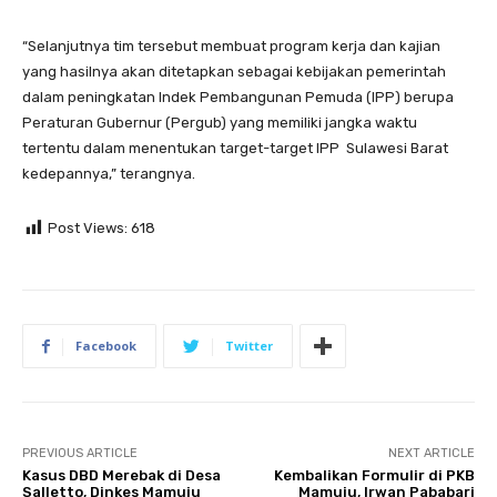
“Selanjutnya tim tersebut membuat program kerja dan kajian
yang hasilnya akan ditetapkan sebagai kebijakan pemerintah
dalam peningkatan Indek Pembangunan Pemuda (IPP) berupa
Peraturan Gubernur (Pergub) yang memiliki jangka waktu
tertentu dalam menentukan target-target IPP Sulawesi Barat
kedepannya,” terangnya.
Post Views:
618
Facebook
Twitter
PREVIOUS ARTICLE
NEXT ARTICLE
Kasus DBD Merebak di Desa
Kembalikan Formulir di PKB
Salletto, Dinkes Mamuju
Mamuju, Irwan Pababari