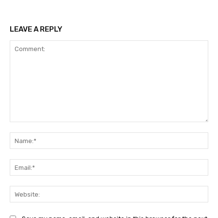
LEAVE A REPLY
Comment:
Na
Ema
Web