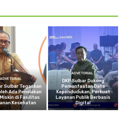
ADVETORIAL
ADVETORIAL
DKP Sulbar Dukung
r Sulbar Tegaskan
Pemanfaatan Data
oleh Ada Penolakan
Kependudukan, Perkuat
Miskin di Fasilitas
Layanan Publik Berbasis
yanan Kesehatan
Digital