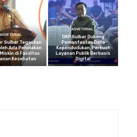
ADVETORIAL
ADVETORIAL
DKP Sulbar Dukung
r Sulbar Tegaskan
Pemanfaatan Data
oleh Ada Penolakan
Kependudukan, Perkuat
Miskin di Fasilitas
Layanan Publik Berbasis
yanan Kesehatan
Digital