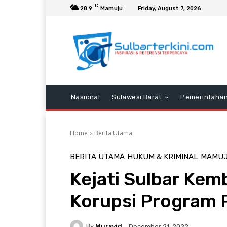
C
28.9
Mamuju
Friday, August 7, 2026
Nasional
Sulawesi Barat
Pemerintaha
Home
Berita Utama
BERITA UTAMA
HUKUM & KRIMINAL
MAMU
Kejati Sulbar Kemb
Korupsi Program 
By
Mursyid
December 21, 2022