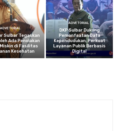
ADVETORIAL
ADVETORIAL
DKP Sulbar Dukung
r Sulbar Tegaskan
Pemanfaatan Data
oleh Ada Penolakan
Kependudukan, Perkuat
Miskin di Fasilitas
Layanan Publik Berbasis
yanan Kesehatan
Digital