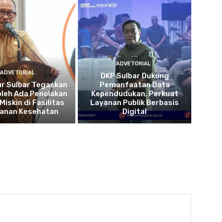
ADVETORIAL
ADVETORIAL
DKP Sulbar Dukung
r Sulbar Tegaskan
Pemanfaatan Data
oleh Ada Penolakan
Kependudukan, Perkuat
Miskin di Fasilitas
Layanan Publik Berbasis
yanan Kesehatan
Digital