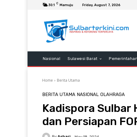
C
30.1
Mamuju
Friday, August 7, 2026
Nasional
Sulawesi Barat
Pemerintaha
Home
Berita Utama
BERITA UTAMA
NASIONAL
OLAHRAGA
Kadispora Sulbar 
dan Persiapan FO
By
Ashari
May 18, 2024