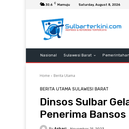
C
30.6
Mamuju
Saturday, August 8, 2026
Nasional
Sulawesi Barat
Pemerintaha
Home
Berita Utama
BERITA UTAMA
SULAWESI BARAT
Dinsos Sulbar Gel
Penerima Bansos
By
Ashari
November 21, 2023