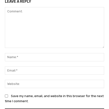
LEAVE A REPLY
Comment:
Na
Ema
Web
Save my name, email, and website in this browser for the next
time I comment.